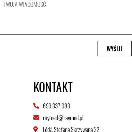
WYŚLIJ
KONTAKT
693 337 983
raymed@raymed.pl
Łódź, Stefana Skrzywana 22