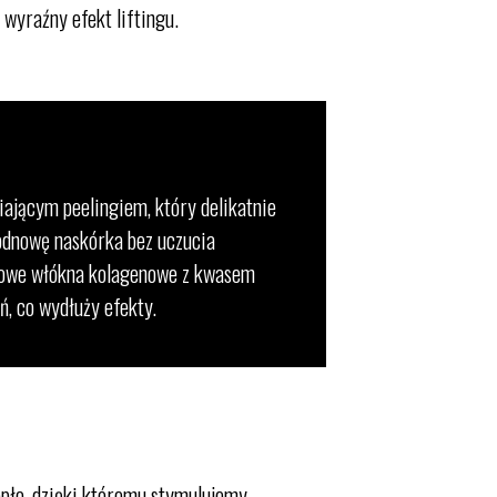
 wyraźny efekt liftingu.
ającym peelingiem, który delikatnie
odnowę naskórka bez uczucia
dowe włókna kolagenowe z kwasem
ń, co wydłuży efekty.
epło, dzięki któremu stymulujemy