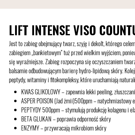
LIFT INTENSE VISO COUNT
Jest to zabieg obejmujący twarz, szyję i dekolt, którego ce
zabiegiem „bankietowym” tuż przed wielkim wyjściem, poniewa
się wyraźniejsze. Zabieg rozpoczyna się oczyszczaniem twarz
balsamie odbudowującym barierę hydro-lipidową skóry. Kolej
peptydy, witaminy i fitokompleksy, które uruchamiają natur
KWAS GLIKOLOWY – zapewnia lekki peeling, złuszczani
ASPER POISON (Jad żmii)500ppm – natychmiastowy e
PEPTYDY 500ppm – stymulują produkcję kolagenu i elast
BETA GLUKAN – poprawia odporność skóry
ENZYMY – przywracają mikrobiom skóry