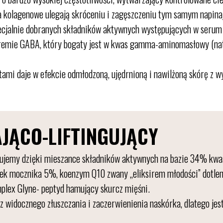
kna kolagenowe ulegają skróceniu i zagęszczeniu tym samym napinaj
pecjalnie dobranych składników aktywnych występujących w serum
 w kremie GABA, który bogaty jest w kwas gamma-aminomasłowy (n
tami daje w efekcie odmłodzoną, ujędrnioną i nawilżoną skórę z
AJĄCO-LIFTINGUJĄCY
yskujemy dzięki mieszance składników aktywnych na bazie 34% kw
nek mocznika 5%, koenzym Q10 zwany „eliksirem młodości” dotleni
plex Glyne- peptyd hamujący skurcz mięśni.
ez widocznego złuszczania i zaczerwienienia naskórka, dlatego jes