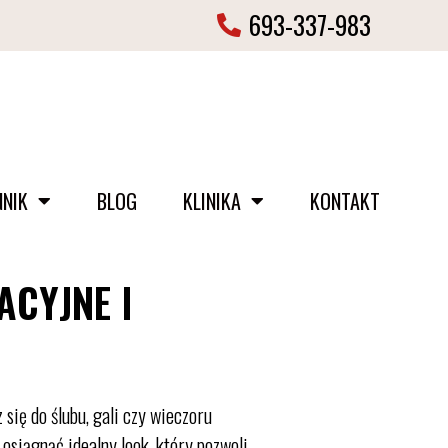
693-337-983
NNIK
BLOG
KLINIKA
KONTAKT
ACYJNE I
 się do ślubu, gali czy wieczoru
osiągnąć idealny look, który pozwoli