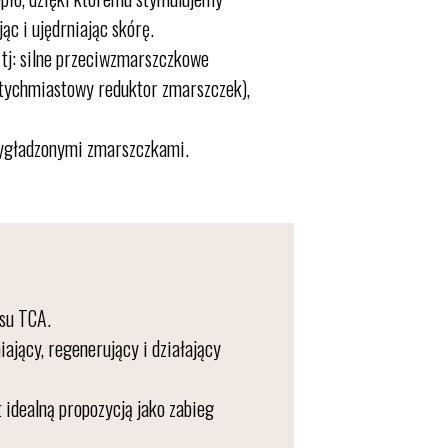
ąc i ujędrniając skórę.
 tj: silne przeciwzmarszczkowe
atychmiastowy reduktor zmarszczek),
 wygładzonymi zmarszczkami.
asu TCA.
ający, regenerujący i działający
t idealną propozycją jako zabieg