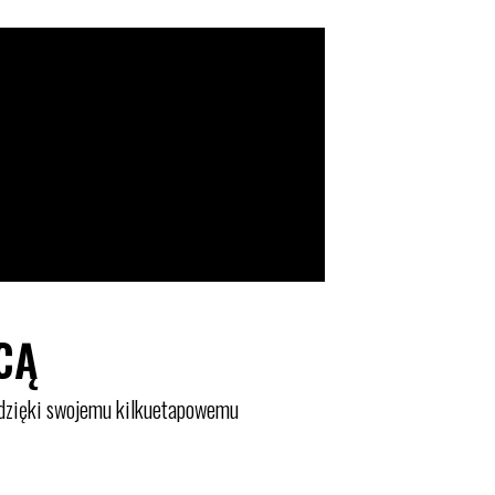
CĄ
y dzięki swojemu kilkuetapowemu