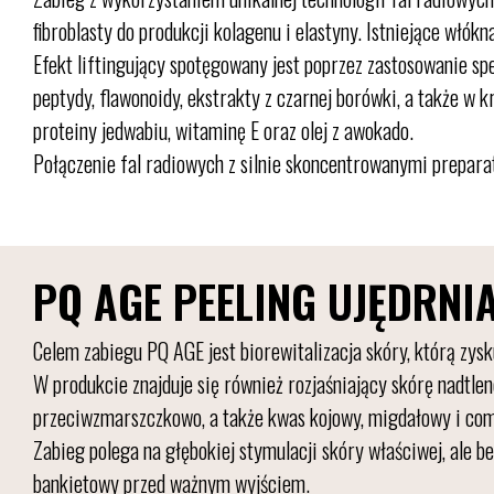
fibroblasty do produkcji kolagenu i elastyny. Istniejące włó
Efekt liftingujący spotęgowany jest poprzez zastosowanie s
peptydy, flawonoidy, ekstrakty z czarnej borówki, a także
proteiny jedwabiu, witaminę E oraz olej z awokado.
Połączenie fal radiowych z silnie skoncentrowanymi prepara
PQ AGE PEELING UJĘDRNI
Celem zabiegu PQ AGE jest biorewitalizacja skóry, którą z
W produkcie znajduje się również rozjaśniający skórę nadtle
przeciwzmarszczkowo, a także kwas kojowy, migdałowy i com
Zabieg polega na głębokiej stymulacji skóry właściwej, ale b
bankietowy przed ważnym wyjściem.