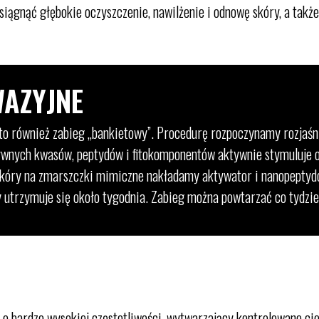
iągnąć głębokie oczyszczenie, nawilżenie i odnowę skóry, a także
WAZYJNE
o również zabieg „bankietowy”. Procedurę rozpoczynamy rozjaśni
ywnych kwasów, peptydów i fitokomponentów aktywnie stymuluje 
skóry na zmarszczki mimiczne nakładamy aktywator i nanopepty
 utrzymuje się około tygodnia. Zabieg można powtarzać co tydzie
 o bardzo wysokiej częstotliwości, wytwarzający kontrolowane ci