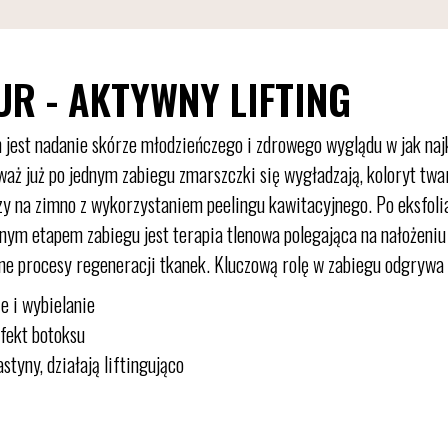
UR - AKTYWNY LIFTING
lem jest nadanie skórze młodzieńczego i zdrowego wyglądu w jak n
ż już po jednym zabiegu zmarszczki się wygładzają, koloryt twar
y na zimno z wykorzystaniem peelingu kawitacyjnego. Po eksfolia
nym etapem zabiegu jest terapia tlenowa polegająca na nałożeniu
alne procesy regeneracji tkanek. Kluczową rolę w zabiegu odgryw
e i wybielanie
fekt botoksu
yny, działają liftingująco