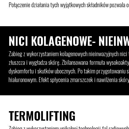
Połączenie działania tych wyjątkowych składników pozwala os
NICI KOLAGENOWE- NIEIN
Zabieg z wykorzystaniem kolagenowych nieinwazyjnych nici t
złuszcza i wygładza skórę. Zbilansowana formuła wysokoakt
dyskomfortu i skutków ubocznych. Po takim przygotowaniu 
hialuronowym. Efekt spłycenia zmarszczek i nawilżenia skóry
TERMOLIFTING
Zabieg z wykorzystaniem unikalnej technologii fal radiowych