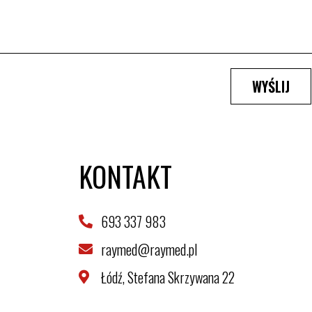
WYŚLIJ
KONTAKT
693 337 983
raymed@raymed.pl
Łódź, Stefana Skrzywana 22