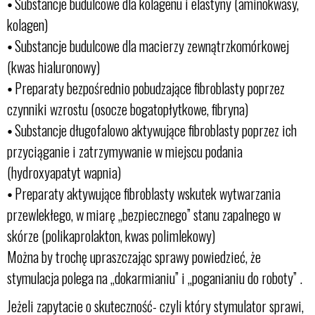
⦁ Substancje budulcowe dla kolagenu i elastyny (aminokwasy,
kolagen)
⦁ Substancje budulcowe dla macierzy zewnątrzkomórkowej
(kwas hialuronowy)
⦁ Preparaty bezpośrednio pobudzające fibroblasty poprzez
czynniki wzrostu (osocze bogatopłytkowe, fibryna)
⦁ Substancje długofalowo aktywujące fibroblasty poprzez ich
przyciąganie i zatrzymywanie w miejscu podania
(hydroxyapatyt wapnia)
⦁ Preparaty aktywujące fibroblasty wskutek wytwarzania
przewlekłego, w miarę „bezpiecznego” stanu zapalnego w
skórze (polikaprolakton, kwas polimlekowy)
Można by trochę upraszczając sprawy powiedzieć, że
stymulacja polega na „dokarmianiu” i „poganianiu do roboty” .
Jeżeli zapytacie o skuteczność- czyli który stymulator sprawi,