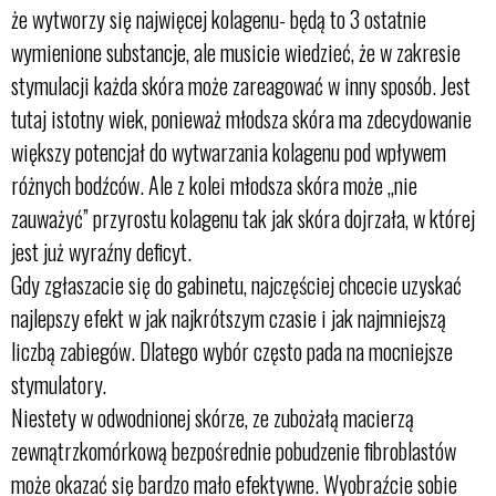
że wytworzy się najwięcej kolagenu- będą to 3 ostatnie
wymienione substancje, ale musicie wiedzieć, że w zakresie
stymulacji każda skóra może zareagować w inny sposób. Jest
tutaj istotny wiek, ponieważ młodsza skóra ma zdecydowanie
większy potencjał do wytwarzania kolagenu pod wpływem
różnych bodźców. Ale z kolei młodsza skóra może „nie
zauważyć” przyrostu kolagenu tak jak skóra dojrzała, w której
jest już wyraźny deficyt.
Gdy zgłaszacie się do gabinetu, najczęściej chcecie uzyskać
najlepszy efekt w jak najkrótszym czasie i jak najmniejszą
liczbą zabiegów. Dlatego wybór często pada na mocniejsze
stymulatory.
Niestety w odwodnionej skórze, ze zubożałą macierzą
zewnątrzkomórkową bezpośrednie pobudzenie fibroblastów
może okazać się bardzo mało efektywne. Wyobraźcie sobie