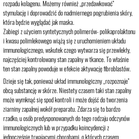
rozpadu kolagenu. Możemy również „przedawkować”
stymulację i doprowadzić do nadmiernego pogrubienia skóry,
która będzie wyglądać jak maska.
Zabiegi z użyciem syntetycznych polimerów- polikaprolaktonu
i kwasu polimlekowego wiążą się z uruchomieniem układu
immunologicznego, wskutek czego wytwarza się przewlekły,
najczęściej kontrolowany stan zapalny w tkance. To właśnie
ten stan zapalny powoduje w efekcie aktywację fibroblastów.
Dzieje się tak, ponieważ układ immunologiczny „rozpoznaje”
obcą substancję w skórze. Niestety czasem taki stan zapalny
może wymknąć się spod kontroli i może dojść do tworzenia
ziarniny zapalnej wokół preparatu. Zdarza się to bardzo
rzadko, u osób predysponowanych do tego rodzaju odczynów
immunologicznych lub w przypadku koincydencji z
jednocześnie trwającymi chorobami, o których czasem